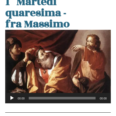
1° Martedì
quaresima -
fra Massimo
Audio
00:00
00:00
Player