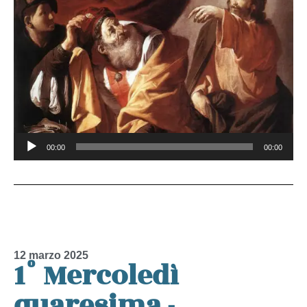
Audio
00:00
00:00
Player
12 marzo 2025
1° Mercoledì
quaresima -